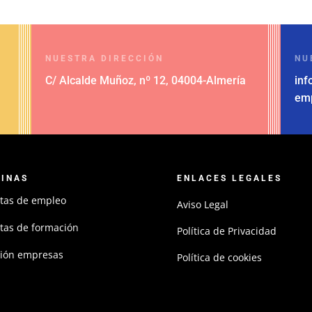
NUESTRA DIRECCIÓN
NU
C/ Alcalde Muñoz, nº 12, 04004-Almería
inf
em
GINAS
ENLACES LEGALES
tas de empleo
Aviso Legal
tas de formación
Política de Privacidad
ción empresas
Política de cookies