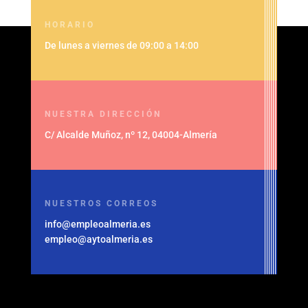
HORARIO
De lunes a viernes de 09:00 a 14:00
NUESTRA DIRECCIÓN
C/ Alcalde Muñoz, nº 12, 04004-Almería
NUESTROS CORREOS
info@empleoalmeria.es
empleo@aytoalmeria.es