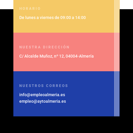
HORARIO
De lunes a viernes de 09:00 a 14:00
NUESTRA DIRECCIÓN
C/ Alcalde Muñoz, nº 12, 04004-Almería
NUESTROS CORREOS
info@empleoalmeria.es
empleo@aytoalmeria.es